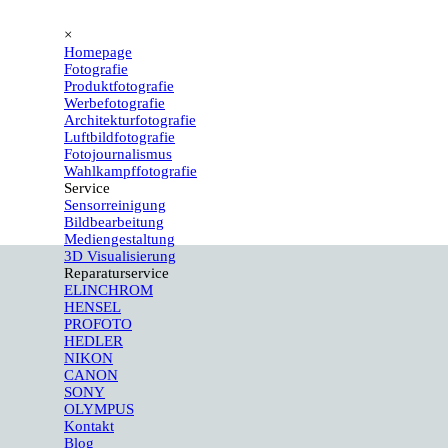
×
Homepage
Fotografie
Produktfotografie
Werbefotografie
Architekturfotografie
Luftbildfotografie
Fotojournalismus
Wahlkampffotografie
Service
Sensorreinigung
Bildbearbeitung
Mediengestaltung
3D Visualisierung
Reparaturservice
ELINCHROM
HENSEL
PROFOTO
HEDLER
NIKON
CANON
SONY
OLYMPUS
Kontakt
Blog