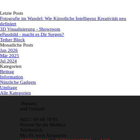
Letzte Posts
Fotografie im Wandel: Wie Künstliche Intelligenz Kreativität neu
definiert
3D Visualisierung - Showroom
ePassbild - macht es Dir Sorgen?
Tether Block
Monatliche Posts
Jan 2026
Mär 2025
Jul 2024
Kategorien
Beitrag
Information
Nützliche Gadgets
Umfrage
Alle Kategorien
Bremen
und Umland
0421 / 69 49 70 85
Nutzen Sie die Mailbox
Telefonisch
Mo.-Fr. nach Absprache