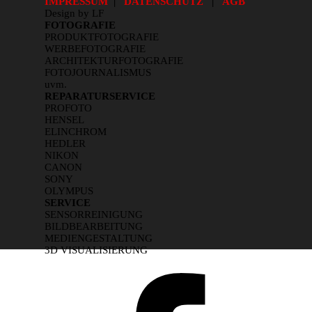
IMPRESSUM
|
DATENSCHUTZ
|
AGB
Design by LF
FOTOGRAFIE
PRODUKTFOTOGRAFIE
WERBEFOTOGRAFIE
ARCHITEKTURFOTOGRAFIE
FOTOJOURNALISMUS
uvm.
REPARATURSERVICE
PROFOTO
HENSEL
ELINCHROM
HEDLER
NIKON
CANON
SONY
OLYMPUS
SERVICE
SENSORREINIGUNG
BILDBEARBEITUNG
MEDIENGESTALTUNG
3D VISUALISIERUNG