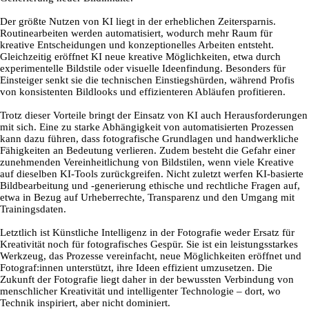
Der größte Nutzen von KI liegt in der erheblichen Zeitersparnis.
Routinearbeiten werden automatisiert, wodurch mehr Raum für
kreative Entscheidungen und konzeptionelles Arbeiten entsteht.
Gleichzeitig eröffnet KI neue kreative Möglichkeiten, etwa durch
experimentelle Bildstile oder visuelle Ideenfindung. Besonders für
Einsteiger senkt sie die technischen Einstiegshürden, während Profis
von konsistenten Bildlooks und effizienteren Abläufen profitieren.
Trotz dieser Vorteile bringt der Einsatz von KI auch Herausforderungen
mit sich. Eine zu starke Abhängigkeit von automatisierten Prozessen
kann dazu führen, dass fotografische Grundlagen und handwerkliche
Fähigkeiten an Bedeutung verlieren. Zudem besteht die Gefahr einer
zunehmenden Vereinheitlichung von Bildstilen, wenn viele Kreative
auf dieselben KI-Tools zurückgreifen. Nicht zuletzt werfen KI-basierte
Bildbearbeitung und -generierung ethische und rechtliche Fragen auf,
etwa in Bezug auf Urheberrechte, Transparenz und den Umgang mit
Trainingsdaten.
Letztlich ist Künstliche Intelligenz in der Fotografie weder Ersatz für
Kreativität noch für fotografisches Gespür. Sie ist ein leistungsstarkes
Werkzeug, das Prozesse vereinfacht, neue Möglichkeiten eröffnet und
Fotograf:innen unterstützt, ihre Ideen effizient umzusetzen. Die
Zukunft der Fotografie liegt daher in der bewussten Verbindung von
menschlicher Kreativität und intelligenter Technologie – dort, wo
Technik inspiriert, aber nicht dominiert.