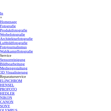
In
×
Homepage
Fotografie
Produktfotografie
Werbefotografie
Architekturfotografie
Luftbildfotografie
Fotojournalismus
Wahlkampffotografie
Service
Sensorreinigung
Bildbearbeitung
Mediengestaltung
3D Visualisierung
Reparaturservice
ELINCHROM
HENSEL
PROFOTO
HEDLER
NIKON
CANON
SONY
OLYMPUS